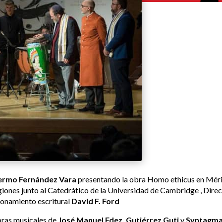
lermo Fernández Vara
presentando la obra Homo ethicus en Mérida
eligiones junto al Catedrático de la Universidad de Cambridge , Dir
zonamiento escritural
David F. Ford
bras musicales de
José Manuel Fdez. Gutiérrez Guti
y
Syntagma