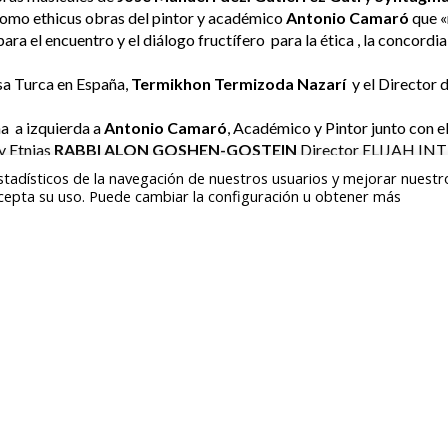
 homo ethicus obras del pintor y académico
Antonio Camaró
que «
a el encuentro y el diálogo fructífero para la ética , la concordia
asa Turca en España,
Termikhon Termizoda Nazarí
y el Director
a a izquierda a
Antonio Camaró
, Académico y Pintor junto con e
y Etnias
RABBI ALON GOSHEN-GOSTEIN
Director ELIJAH INT
ora
.
stadísticos de la navegación de nuestros usuarios y mejorar nuestr
cepta su uso. Puede cambiar la configuración u obtener más