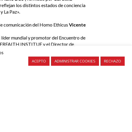
reflejan los distintos estados de conciencia
 y La Paz».
 de comunicación del Homo Ethicus
Vicente
l líder mundial y promotor del Encuentro de
ERFAITH INSTITUE y el Director de
os
ACEPTO
ADMINISTRAR COOKIES
RECHAZO