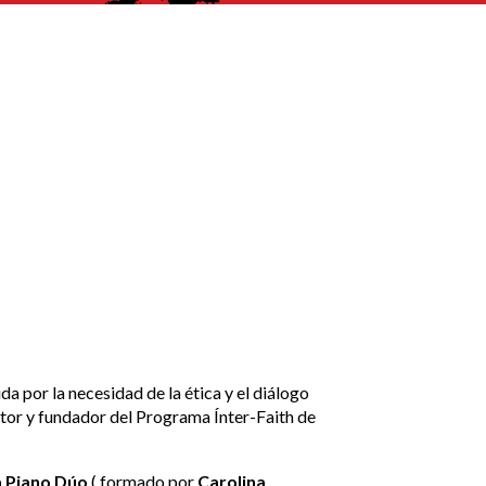
 por la necesidad de la ética y el diálogo
ector y fundador del Programa Ínter-Faith de
 Piano Dúo
( formado por
Carolina