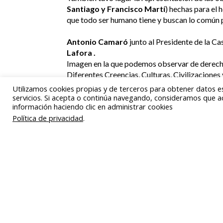
Santiago y Francisco Martí
) hechas para el
que todo ser humano tiene y buscan lo común par
Antonio Camaró
junto al Presidente de la C
Lafora .
Imagen en la que podemos observar de derech
Diferentes Creencias, Culturas, Civilizaciones 
comunicación del Homo Ethicus
Vicente Laf
Utilizamos cookies propias y de terceros para obtener datos e
servicios. Si acepta o continúa navegando, consideramos que a
información haciendo clic en administrar cookies
Política de privacidad
.
0 comentarios